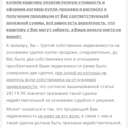
купили квартиру оплатив полную стоимость и
оформив договор купли-продажи и расписку о
получении продавцом от Вас соответствующей
денежной суммы, всё равно есть вероятность, что
квартиру у Вас могут забрать, а Ваши деньги никто не
вернёт.
К примеру, Вы – третий собственник недвижимости на
основании сделки купли-продажи, следовательно, до
Вас было два собственника или в отношении
приобретенной Вами недвижимости ранее было
совершено две сделки,
при одной из которых не
имелось воли собственника на отчуждение
недвижимости,
что согласно вышеназванной статье
261 ГК РК повлечет признание такой сделки
недействительной на основании судебного решения.
Может оказаться и так, что продающий Вам
недвижимость
не имел на это воли
, в связи с чем и
такая сделка должна быть признана недействительной.