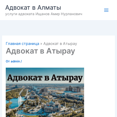
Перейти
Адвокат в Алматы
к
услуги адвоката Ищанов Амир Нурланович
содержимому
Главная страница
»
Адвокат в Атырау
Адвокат в Атырау
От
admin
/