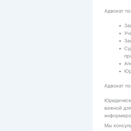
Адвокат по
За
Уч
За
Су
пр
Ап
Юр
Адвокат п
Юридическа
важной для
информиро
Мы консуль