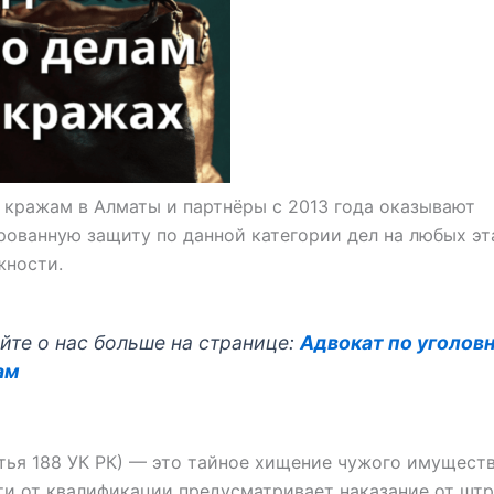
 кражам в Алматы и партнёры с 2013 года оказывают
ованную защиту по данной категории дел на любых эт
жности.
йте о нас больше на странице:
Адвокат по уголов
ам
тья 188 УК РК) — это тайное хищение чужого имуществ
и от квалификации предусматривает наказание от шт