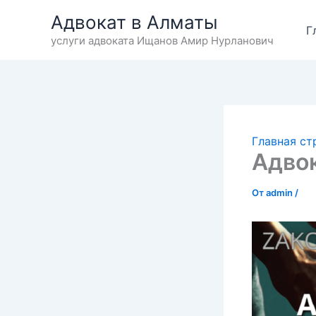
Перейти
Адвокат в Алматы
к
Г
услуги адвоката Ищанов Амир Нурланович
содержимому
Главная ст
Адво
От
admin
/