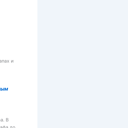
апах и
ным
а. В
рафа до