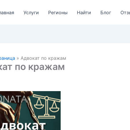
лавная
Услуги
Регионы
Найти
Блог
Отз
раница
»
Адвокат по кражам
кат по кражам