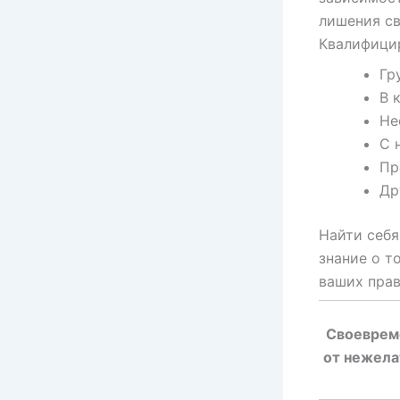
лишения св
Квалифици
Гр
В 
Не
С 
Пр
Др
Найти себ
знание о т
ваших прав
Своеврем
от нежела