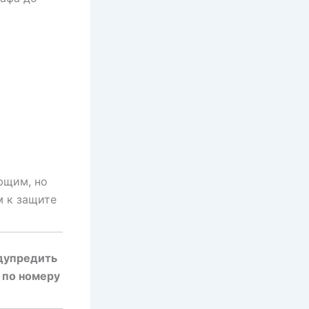
ющим, но
м к защите
дупредить
 по номеру