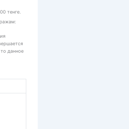
00 тенге.
кражам:
вия
вершается
 то данное