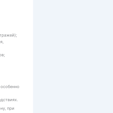
тражей);
я,
ов;
 особенно
дствиях.
ну, при