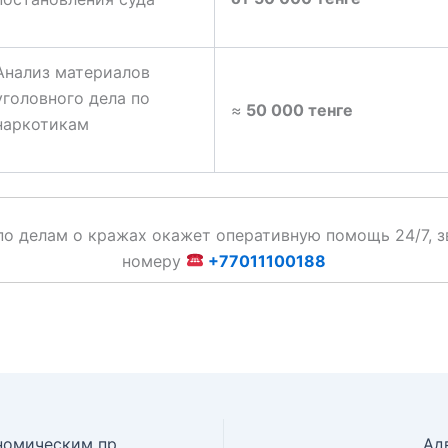
Анализ материалов
уголовного дела по
≈
50 000 тенге
наркотикам
по делам о кражах окажет оперативную помощь 24/7, з
номеру
+77011100188
Адвокат по экономическим преступлениям
Ад