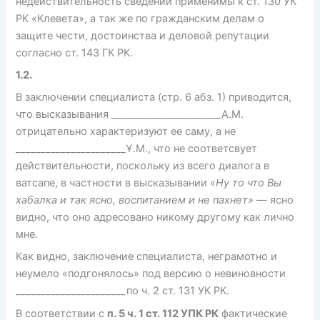
недействительность сведений применимы к ст. 130 УК
РК «Клевета», а так же по гражданским делам о
защите чести, достоинства и деловой репутации
согласно ст. 143 ГК РК.
1.2.
В заключении специалиста (стр. 6 абз. 1) приводится,
что высказывания ______________________А.М.
отрицательно характеризуют ее саму, а не
______________________Ұ.М., что не соответсвует
действительности, поскольку из всего диалога в
ватсапе, в частности в высказывании «
Ну то что Вы
хабалка и так ясно, воспитанием и не пахнет»
— ясно
видно, что оно адресовано никому другому как лично
мне.
Как видно, заключение специалиста, неграмотно и
неумело «подгонялось» под версию о невиновности
______________________по ч. 2 ст. 131 УК РК.
В соответствии с
п. 5 ч. 1 ст. 112 УПК РК
фактические