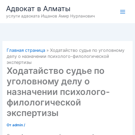
Перейти
Адвокат в Алматы
к
услуги адвоката Ищанов Амир Нурланович
содержимому
Главная страница
»
Ходатайство судье по уголовному
делу о назначении психолого-филологической
экспертизы
Ходатайство судье по
уголовному делу о
назначении психолого-
филологической
экспертизы
От
admin
/