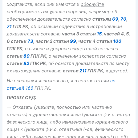
ходатайств, если они имеются и
обоснуйте
необходимость их удовлетворения, например об
обеспечении доказательств согласно
статьям
69
,
70
,
71
ГПК РК
, об оказании содействия в истребовании
доказательств согласно
части 3 статьи
15
, частей 4, 5,
6 статьи
73
, части 2 статьи
99
, части 4 статьи
100
ГПК РК
, о вызове и допросе свидетелей согласно
статьи
80
ГПК РК
, о назначении экспертизы согласно
статьи
82
ГПК РК
, об осмотре доказательств по месту
их нахождения согласно
статьи
211
ГПК РК
, и другое).
На основании изложенного, и в соответствии
со
статьей 166
ГПК РК,
ПРОШУ СУД:
— Отказать
(укажите, полностью или частично
отказать)
в удовлетворении иска
(
укажите
ф.и.о. истца
физического лица, либо наименование юридического
лица
) к
(укажите ф.и.о. ответчика (-ов) физического
лица, либо наименование юридического лица)
о (-об)