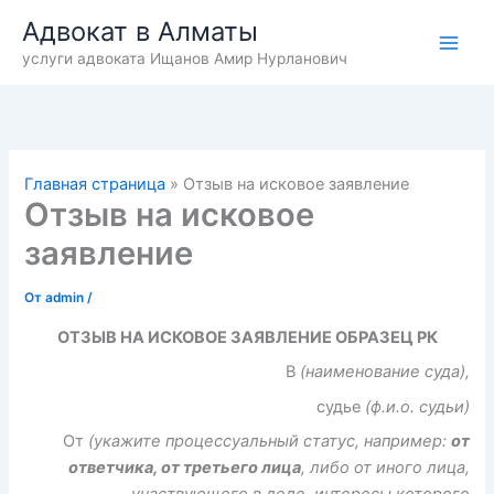
Перейти
Адвокат в Алматы
к
услуги адвоката Ищанов Амир Нурланович
содержимому
Главная страница
»
Отзыв на исковое заявление
Отзыв на исковое
заявление
От
admin
/
ОТЗЫВ НА ИСКОВОЕ ЗАЯВЛЕНИЕ ОБРАЗЕЦ РК
В
(наименование суда),
судье
(ф.и.о. судьи)
От
(укажите процессуальный статус, например:
от
ответчика, от третьего лица
, либо от иного лица,
участвующего в деле, интересы которого